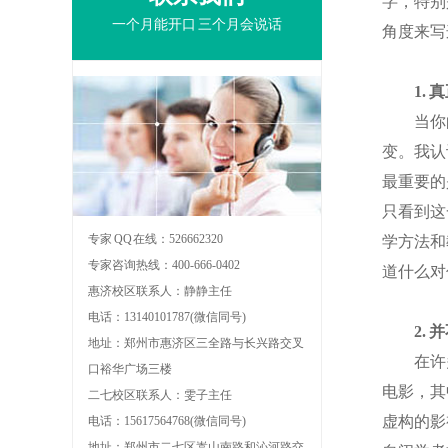
字，特别
一个月能开口 三个月会说话
角度来写
1. 真
当你的
变。我认
最重要的
只看到这
专家 QQ 在线：526662320
学方法和
专家咨询热线：400-666-0402
道什么对
惠济校区联系人：静静主任
电话：13140101787(微信同号)
2. 并
地址：郑州市惠济区三全路与长兴路交叉
在许多
口裕华广场三楼
电影，其
二七校区联系人：雯子主任
虚构的影
电话：15617564768(微信同号)
地址：郑州市二七区嵩山南路和沁河路交