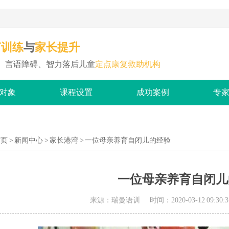
与
言训练
家长提升
、言语障碍、智力落后儿童
定点康复救助机构
对象
课程设置
成功案例
专
首页
>
新闻中心
>
家长港湾
> 一位母亲养育自闭儿的经验
一位母亲养育自闭儿
来源：瑞曼语训
时间：2020-03-12 09:30:3