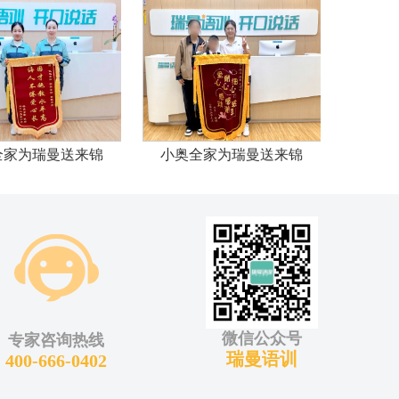
全家为瑞曼送来锦
小奥全家为瑞曼送来锦
晨晨
微信公众号
专家咨询热线
瑞曼语训
400-666-0402