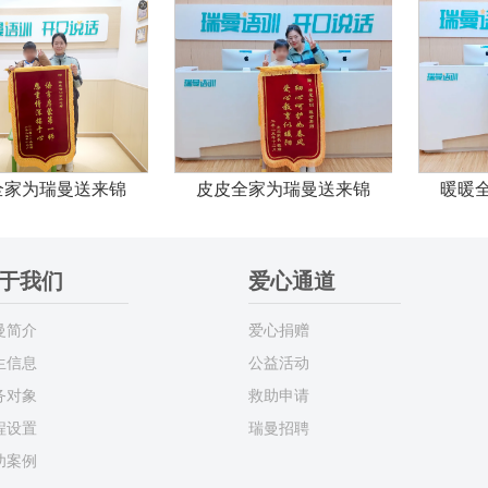
全家为瑞曼送来锦
皮皮全家为瑞曼送来锦
暖暖
于我们
爱心通道
曼简介
爱心捐赠
生信息
公益活动
务对象
救助申请
程设置
瑞曼招聘
功案例