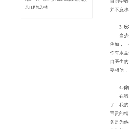
自闭学者
叉口梦想茂4楼
并不意味
3. 没
当孩子
例如，一
你有水晶
自医生的
要相信，
4. 你
在我儿
了，我的
宝贵的精
务是为他