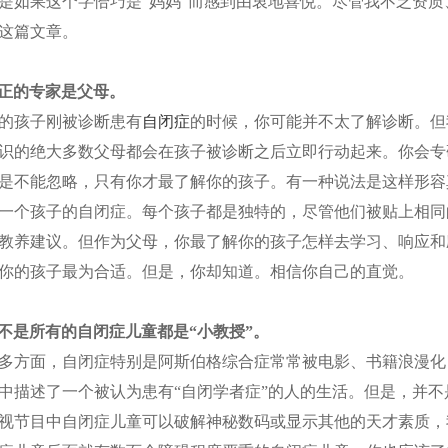
是如果这个字恰巧是“妈妈”而感到由衷地喜悦。尽管我不乏资
这篇文章。
正的专家是父母。
孩子刚被诊断患有
自闭症
的时候，你可能并不太了解诊断。但
识的绝大多数父母都会在孩子被诊断之后立即行动起来。你会专
是不能忽略，只有你才最了解你的孩子。有一种说法是这样形容真相的
一个孩子的自闭症。每个孩子都是独特的，尽管他们被贴上相同
教养建议。但作为父母，你最了解你的孩子怎样去学习、响应和
你的孩子最为合适。但是，你却知道。相信你自己的直觉。
不是所有的自闭症儿童都是“小教授”。
方面，自闭症特别是阿斯伯格综合症常常被电影、书籍浪漫化
中描述了一个被认为患有“自闭学者症”的人的生活。但是，并
视节目中自闭症儿童可以破解神秘数码或显示其他的天才素质，