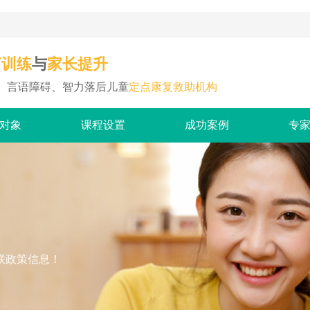
与
言训练
家长提升
、言语障碍、智力落后儿童
定点康复救助机构
对象
课程设置
成功案例
专
联政策信息！