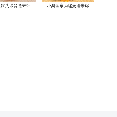
全家为瑞曼送来锦
晨晨全家为瑞曼送来锦
程程