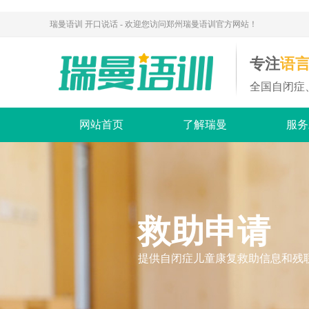
瑞曼语训 开口说话 - 欢迎您访问郑州瑞曼语训官方网站！
专注
语
全国自闭症
网站首页
了解瑞曼
服务
救助申请
提供自闭症儿童康复救助信息和残