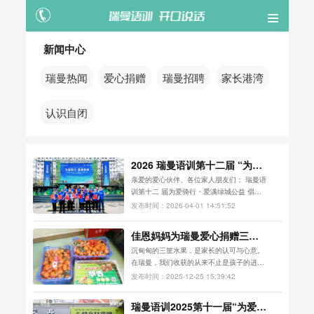
新闻中心
瑞曼热闻
爱心捐赠
瑞曼招聘
家长港湾
认识自闭
2026 瑞曼语训第十二届 “为爱
骑行” 公益倡导活动 —— 爱心
亲爱的爱心伙伴、各位家人朋友们： 瑞曼语
捐赠明细公示
训第十二 届为爱骑行・爱满绿城公益 倡导
活动已圆满落幕。本次活动从 MOMO PARK
发布时间：2026-04-01 14:51:52
温暖出发，22 公里公益征途，一路抵达方特
梦幻王国，全程离不开每一位爱心企业、爱
佳恩妈妈为瑞曼爱心捐赠三筐
心骑友与社会各界人士...
水果
沉甸甸的三筐水果，是家长的认可与心意。
在瑞曼，我们收获的从来不止是孩子的进
步，还有家长的理解与支持。这份双向奔赴
发布时间：2025-12-25 15:39:42
的美好，太珍贵啦～做儿童康复这条路，因
为这些温暖的瞬间，满是力量。感恩遇见，
瑞曼语训2025第十一届“为爱骑
不负所托。 ...