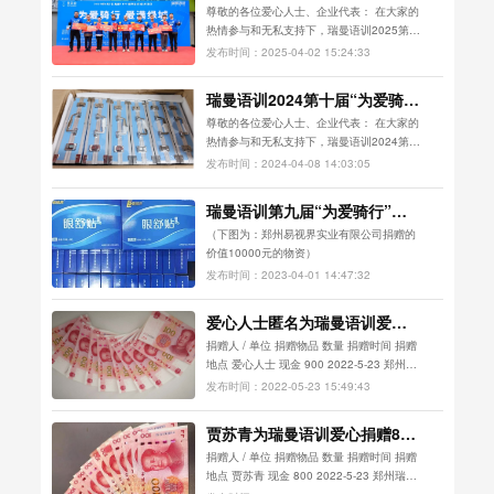
行”公益活动爱心企业（人士）
尊敬的各位爱心人士、企业代表： 在大家的
捐赠明细公示
热情参与和无私支持下，瑞曼语训2025第十
一届“为爱骑行”公益活动圆满落幕。我们深
发布时间：2025-04-02 15:24:33
感荣幸能够与大家携手，共同为社会的公益
事业贡献一份力量。现将本次活动的捐赠明
瑞曼语训2024第十届“为爱骑
细公示如下，以表达我们对...
行”公益活动爱心企业（人士）
尊敬的各位爱心人士、企业代表： 在大家的
捐赠明细公示
热情参与和无私支持下，瑞曼语训2024第十
届“为爱骑行”公益活动圆满落幕。我们深感
发布时间：2024-04-08 14:03:05
荣幸能够与大家携手，共同为社会的公益事
业贡献一份力量。现将本次活动的捐赠明细
瑞曼语训第九届“为爱骑行”活
公示如下，以表达我们对各...
动爱心企业捐赠公示
（下图为：郑州易视界实业有限公司捐赠的
价值10000元的物资）
发布时间：2023-04-01 14:47:32
爱心人士匿名为瑞曼语训爱心
捐赠900元
捐赠人 / 单位 捐赠物品 数量 捐赠时间 捐赠
地点 爱心人士 现金 900 2022-5-23 郑州瑞
曼...
发布时间：2022-05-23 15:49:43
贾苏青为瑞曼语训爱心捐赠800
元
捐赠人 / 单位 捐赠物品 数量 捐赠时间 捐赠
地点 贾苏青 现金 800 2022-5-23 郑州瑞曼