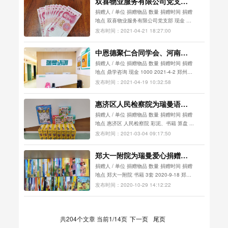
双喜物业服务有限公司党支部
为瑞曼语训捐赠现金与玩具
捐赠人 / 单位 捐赠物品 数量 捐赠时间 捐赠
地点 双喜物业服务有限公司党支部 现金 玩
具 100...
发布时间：2021-04-21 18:27:00
中恩德聚仁合同学会、河南龙
腾空调为瑞曼语训爱心捐赠教
捐赠人 / 单位 捐赠物品 数量 捐赠时间 捐赠
具
地点 鼎学咨询 现金 1000 2021-4-2 郑州瑞
曼语训 聚邦科技 现金 1000...
发布时间：2021-04-19 10:32:58
惠济区人民检察院为瑞曼语训
爱心捐赠教具
捐赠人 / 单位 捐赠物品 数量 捐赠时间 捐赠
地点 惠济区 人民检察院 彩泥、书籍 算盘 ...
发布时间：2021-03-04 09:17:50
郑大一附院为瑞曼爱心捐赠书
籍
捐赠人 / 单位 捐赠物品 数量 捐赠时间 捐赠
地点 郑大一附院 书籍 3套 2020-9-18 郑
州...
发布时间：2020-10-29 14:12:22
共204个文章 当前1/14页
下一页
尾页