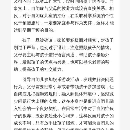
又很内向；或者工作太忙，没时间陪孩子玩等等。而
事实上，自闭症与父母的教养方式没有直接关系。相
反，对于自闭症儿童的治疗，在采取科学系统的个性
化干预措施时，一定要家庭参与作为支撑，这样才能
达到早期干预的目的。
孩子一旦被确诊，家长要积极面对现实，对孩子
别过于严苛，也别过于退让，注意照顾孩子的情绪。
父母要主动与孩子进行语言沟通，帮助孩子接触外
界，发掘孩子的优点与兴趣，也可以寻求老师的帮
助，提高孩子的社交能力。
引导自闭儿参加娱乐游戏活动，发现并解决问题
行为。父母需要经常引导或者带领孩子参加游戏，让
自闭症儿把握游戏规则，融入到集体环境中，逐渐减
少问题行为出现的次数，这在本身也是促进自闭儿融
入社会的一个良好契机。在日常生活中对于自闭症孩
子的教养，没必要处处小心呵护，这样反而对孩子的
成长不利，只有放手让孩子锻炼，才可能为自闭儿的
康复
提供有力的帮助，促进自闭症自闭儿的融合与发