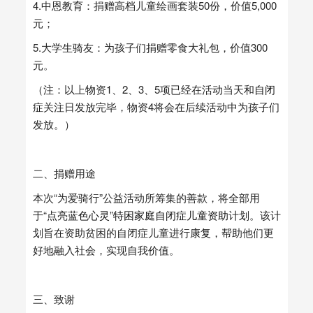
4.中恩教育：捐赠高档儿童绘画套装50份，价值5,000
元；
5.大学生骑友：为孩子们捐赠零食大礼包，价值300
元。
（注：以上物资1、2、3、5项已经在活动当天和
自闭
症
关注日发放完毕，物资4将会在后续活动中为孩子们
发放。）
二、捐赠用途
本次“为爱骑行”公益活动所筹集的善款，将全部用
于“
点亮蓝色心灵
”
特困家庭
自闭症儿童资助
计划。该计
划旨在资助贫困的自闭症儿童进行
康复
，帮助他们更
好地融入社会，实现自我价值。
三、致谢